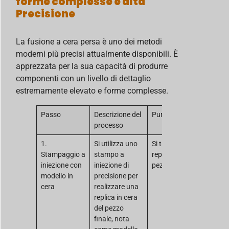
forme complesse e alta
Precisione
La fusione a cera persa è uno dei metodi
moderni più precisi attualmente disponibili. È
apprezzata per la sua capacità di produrre
componenti con un livello di dettaglio
estremamente elevato e forme complesse.
Passo
Descrizione del
Punto chiave
processo
1.
Si utilizza uno
Si tratta di una
Stampaggio a
stampo a
replica esatta del
iniezione con
iniezione di
pezzo.
modello in
precisione per
cera
realizzare una
replica in cera
del pezzo
finale, nota