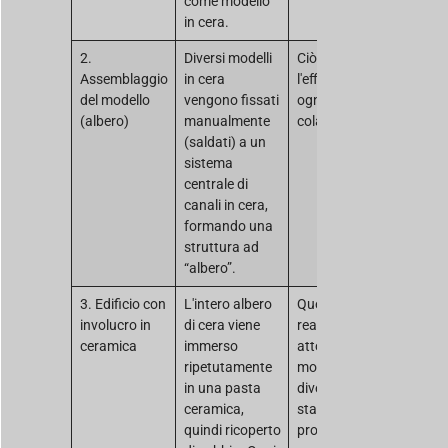
come modello
in cera.
2.
Diversi modelli
Ciò aumenta
Assemblaggio
in cera
l'efficienza per
del modello
vengono fissati
ogni singola
(albero)
manualmente
colata.
(saldati) a un
sistema
centrale di
canali in cera,
formando una
struttura ad
“albero”.
3. Edificio con
L'intero albero
Questo involucro,
involucro in
di cera viene
realizzato
ceramica
immerso
attorno al
ripetutamente
modello in cera,
in una pasta
diventa lo
ceramica,
stampo vero e
quindi ricoperto
proprio.