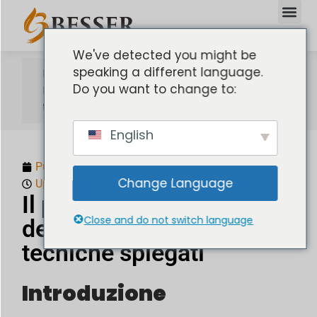
We've detected you might be
speaking a different language.
Home
Do you want to change to:
Il processo di fusione dei metalli: tipi e
tecniche spiegati
English
Pubblicato:
Ottobre 23, 2025
Change Language
Updated: Ottobre 23, 2025
Il processo di fusione
Close and do not switch language
dei metalli: tipi e
tecniche spiegati
Introduzione