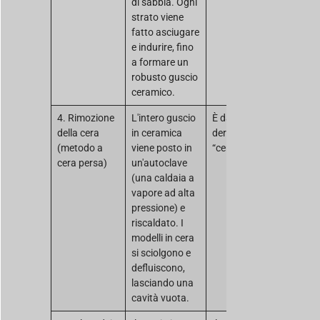
di sabbia. Ogni
strato viene
fatto asciugare
e indurire, fino
a formare un
robusto guscio
ceramico.
4. Rimozione
L'intero guscio
È da qui che
della cera
in ceramica
deriva il nome
(metodo a
viene posto in
“cera persa”.
cera persa)
un'autoclave
(una caldaia a
vapore ad alta
pressione) e
riscaldato. I
modelli in cera
si sciolgono e
defluiscono,
lasciando una
cavità vuota.