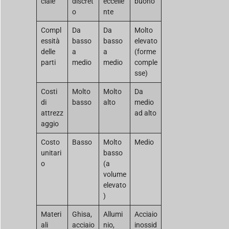
ciale
discret
eccelle
buono
o
nte
Compl
Da
Da
Molto
essità
basso
basso
elevato
delle
a
a
(forme
parti
medio
medio
comple
sse)
Costi
Molto
Molto
Da
di
basso
alto
medio
attrezz
ad alto
aggio
Costo
Basso
Molto
Medio
unitari
basso
o
(a
volume
elevato
)
Materi
Ghisa,
Allumi
Acciaio
ali
acciaio
nio,
inossid