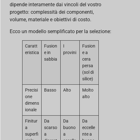
dipende interamente dai vincoli del vostro
progetto: complessità dei componenti,
volume, materiale e obiettivi di costo.
Ecco un modello semplificato per la selezione:
Caratt
Fusion
I
Fusion
eristica
e in
provini
e a
sabbia
cera
persa
(sol di
silice)
Precisi
Basso
Alto
Molto
one
alto
dimens
ionale
Finitur
Da
Da
Da
a
scarso
buono
eccelle
superfi
a
a
nte a