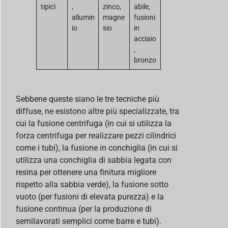
tipici
,
zinco,
abile,
allumin
magne
fusioni
io
sio
in
acciaio
,
bronzo
Sebbene queste siano le tre tecniche più
diffuse, ne esistono altre più specializzate, tra
cui la fusione centrifuga (in cui si utilizza la
forza centrifuga per realizzare pezzi cilindrici
come i tubi), la fusione in conchiglia (in cui si
utilizza una conchiglia di sabbia legata con
resina per ottenere una finitura migliore
rispetto alla sabbia verde), la fusione sotto
vuoto (per fusioni di elevata purezza) e la
fusione continua (per la produzione di
semilavorati semplici come barre e tubi).