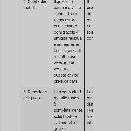
5. Colata dei
Il guscio in
Il
metalli
ceramica viene
preriscaldamento
cotto ad alta
del guscio aiuta il
temperatura
metallo liquido a
per eliminare
riempire tutte le
ogni traccia di
forme
umidità residua
complesse.
e aumentarne
la resistenza. Il
metallo fuso
viene quindi
versato in
questa cavità
preriscaldata.
6. Rimozione
Una volta che il
Lo stampo
del guscio
metallo fuso si
monouso viene
è
distrutto per
completamente
rivelare le parti
solidificato e
metalliche al suo
raffreddato, il
interno.
guscio