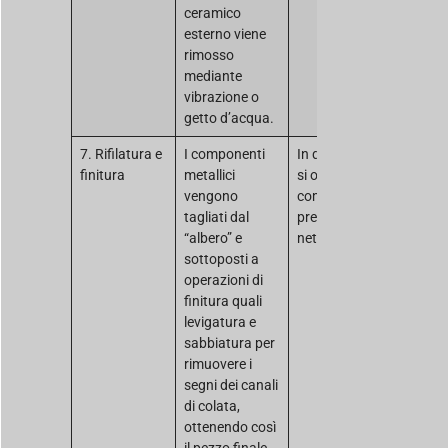
ceramico
esterno viene
rimosso
mediante
vibrazione o
getto d’acqua.
7. Rifilatura e
I componenti
In questo modo
finitura
metallici
si ottiene un
vengono
componente di
tagliati dal
precisione “near-
“albero” e
net-shape”.
sottoposti a
operazioni di
finitura quali
levigatura e
sabbiatura per
rimuovere i
segni dei canali
di colata,
ottenendo così