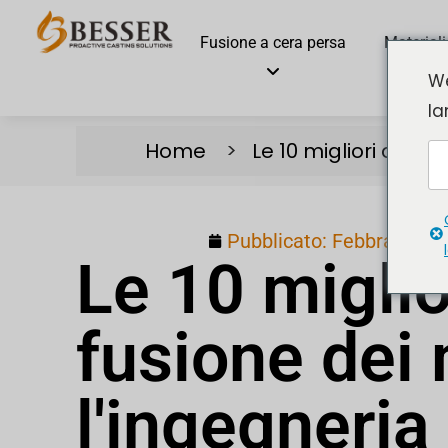
Fusione a cera persa
Materiali
We
la
Home
Le 10 migliori azien
Pubblicato:
Febbraio 24,
Le 10 miglio
fusione dei 
l'ingegneria 