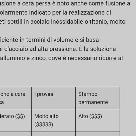
fusione a cera persa è noto anche come fusione a
icolarmente indicato per la realizzazione di
 sottili in acciaio inossidabile o titanio, molto
ficiente in termini di volume e si basa
i d’acciaio ad alta pressione. È la soluzione
 alluminio e zinco, dove è necessario ridurre al
ione a cera
I provini
Stampo
sa
permanente
erato ($$)
Molto alto
Alto ($$$)
($$$$$)