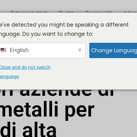
Settori industriali
Qualità
Funzionalità
Infor
've detected you might be speaking a different
nguage. Do you want to change to:
de di fusione dei metalli per l'ingegneria di al
English
Change Langua
Close and do not switch
 2026
Updated: Febbraio 24, 2026
language
ri aziende di
metalli per
di alta