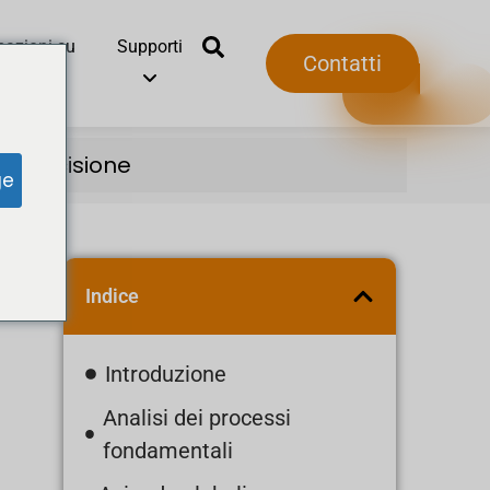
mazioni su
Supporti
Contatti
ta precisione
ge
Indice
Introduzione
Analisi dei processi
fondamentali