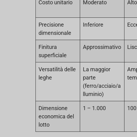
Costo unitario
Moderato
Alt
Precisione
Inferiore
Ecc
dimensionale
Finitura
Approssimativo
Lisc
superficiale
Versatilità delle
La maggior
Amp
leghe
parte
tem
(ferro/acciaio/a
lluminio)
Dimensione
1 – 1.000
100
economica del
lotto