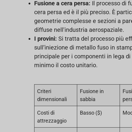
Fusione a cera persa:
Il processo di 
cera persa ed è il più preciso. È part
geometrie complesse e sezioni a pareti
diffuse nell'industria aerospaziale.
I provini
:
Si tratta del processo più ef
sull’iniezione di metallo fuso in stamp
principale per i componenti in lega di
minimo il costo unitario.
Criteri
Fusione in
Fus
dimensionali
sabbia
per
Costi di
Basso ($)
Mod
attrezzaggio