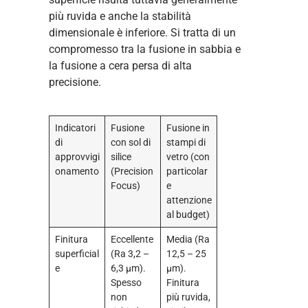
più ruvida e anche la stabilità
dimensionale è inferiore. Si tratta di un
compromesso tra la fusione in sabbia e
la fusione a cera persa di alta
precisione.
Indicatori
Fusione
Fusione in
di
con sol di
stampi di
approvvigi
silice
vetro (con
onamento
(Precision
particolar
Focus)
e
attenzione
al budget)
Finitura
Eccellente
Media (Ra
superficial
(Ra 3,2 –
12,5 – 25
e
6,3 μm).
μm).
Spesso
Finitura
non
più ruvida,