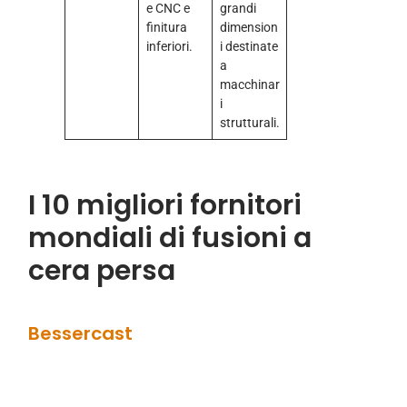
e CNC e
grandi
finitura
dimension
inferiori.
i destinate
a
macchinar
i
strutturali.
I 10 migliori fornitori
mondiali di fusioni a
cera persa
Bessercast