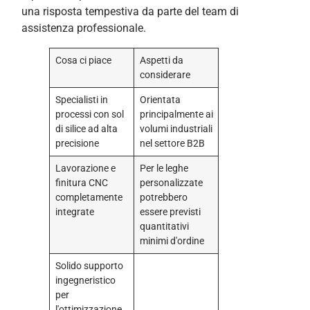
una risposta tempestiva da parte del team di
assistenza professionale.
Cosa ci piace
Aspetti da
considerare
Specialisti in
Orientata
processi con sol
principalmente ai
di silice ad alta
volumi industriali
precisione
nel settore B2B
Lavorazione e
Per le leghe
finitura CNC
personalizzate
completamente
potrebbero
integrate
essere previsti
quantitativi
minimi d'ordine
Solido supporto
ingegneristico
per
l'ottimizzazione