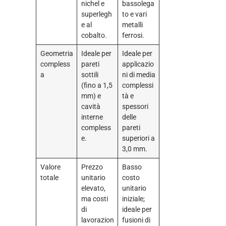
nichel e
bassolega
superlegh
to e vari
e al
metalli
cobalto.
ferrosi.
Geometria
Ideale per
Ideale per
compless
pareti
applicazio
a
sottili
ni di media
(fino a 1,5
complessi
mm) e
tà e
cavità
spessori
interne
delle
compless
pareti
e.
superiori a
3,0 mm.
Valore
Prezzo
Basso
totale
unitario
costo
elevato,
unitario
ma costi
iniziale;
di
ideale per
lavorazion
fusioni di