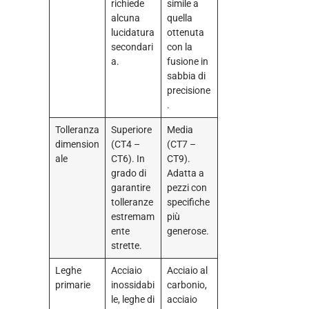
richiede
simile a
alcuna
quella
lucidatura
ottenuta
secondari
con la
a.
fusione in
sabbia di
precisione
.
Tolleranza
Superiore
Media
dimension
(CT4 –
(CT7 –
ale
CT6). In
CT9).
grado di
Adatta a
garantire
pezzi con
tolleranze
specifiche
estremam
più
ente
generose.
strette.
Leghe
Acciaio
Acciaio al
primarie
inossidabi
carbonio,
le, leghe di
acciaio