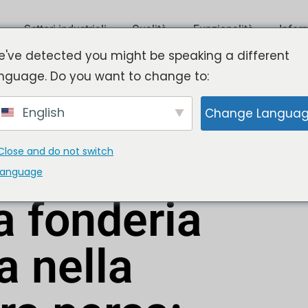
Settori industriali
Qualità
Funzionalità
Infor
've detected you might be speaking a different
nguage. Do you want to change to:
English
Change Langua
zata nella fusione a cera persa: criteri chiave
Close and do not switch
language
 2025
Updated: Dicembre 24, 2025
a fonderia
a nella