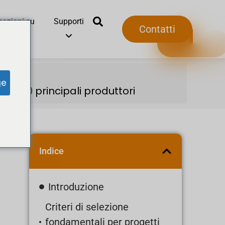
mazioni su
Supporti
Contatti
ge
 e i 10 principali produttori
Indice
Introduzione
Criteri di selezione
fondamentali per progetti