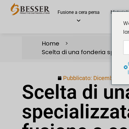
Fusione a cera persa
Materiali
We
la
Home
Scelta di una fonderia specializ
Pubblicato:
Dicembre 24,
Scelta di un
specializzat