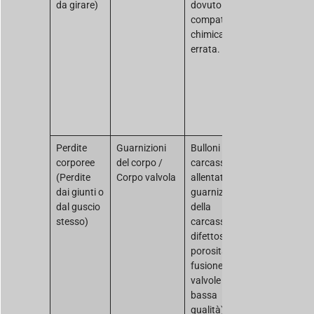
da girare)
dovuto a una
rigonfiamen
compatibilità
sostituire le
chimica
sedi con un
errata.
materiale p
compatibile
(ad esempio
passando d
PTFE al
PEEK).
Perdite
Guarnizioni
Bulloni della
Serrare i
corporee
del corpo /
carcassa
bulloni del
(Perdite
Corpo valvola
allentati;
corpo o
dai giunti o
guarnizioni
sostituire le
dal guscio
della
guarnizioni
stesso)
carcassa
la perdita
difettose;
proviene da
porosità della
parete
fusione (nelle
metallica
valvole di
(porosità), 
bassa
necessario
qualità).
sostituire