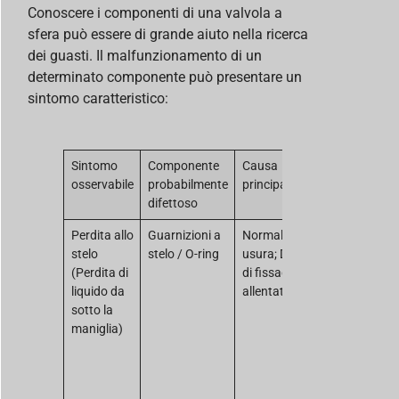
Conoscere i componenti di una valvola a
sfera può essere di grande aiuto nella ricerca
dei guasti. Il malfunzionamento di un
determinato componente può presentare un
sintomo caratteristico:
Sintomo
Componente
Causa
Azione
osservabile
probabilmente
principale
consigliata
difettoso
Perdita allo
Guarnizioni a
Normale
Serrare il d
stelo
stelo / O-ring
usura; Dado
di tenuta (s
(Perdita di
di fissaggio
presente su
liquido da
allentato.
premistopp
sotto la
Se la perdit
maniglia)
persiste, è
necessario
sostituire il
materiale di