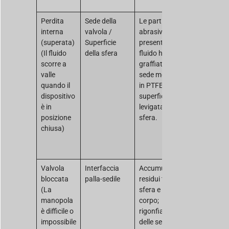
tenuta.
Perdita
Sede della
Le particelle
È necessari
interna
valvola /
abrasive
smontare l
(superata)
Superficie
presenti nel
valvola. Le
(Il fluido
della sfera
fluido hanno
sedi
scorre a
graffiato la
danneggiat
valle
sede morbida
devono ess
quando il
in PTFE o la
sostituite.
dispositivo
superficie
Verificare s
è in
levigata della
superficie
posizione
sfera.
della sfera
chiusa)
deve essere
ripulita o
sostituita.
Valvola
Interfaccia
Accumulo di
Sciacquare 
bloccata
palla-sedile
residui tra la
valvola per
(La
sfera e il
rimuovere
manopola
corpo;
eventuali
è difficile o
rigonfiamento
residui. In
impossibile
delle sedi
caso di