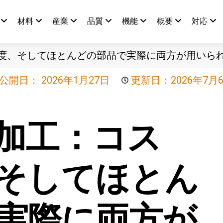
造
材料
産業
品質
機能
概要
対応
度、そしてほとんどの部品で実際に両方が用いら
公開日：
2026年1月27日
更新日：2026年7月
加工：コス
そしてほとん
実際に両方が