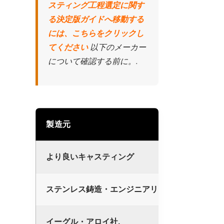
スティング工程選定に関す
る決定版ガイドへ移動する
には、こちらをクリックし
てください
以下のメーカー
について確認する前に。.
製造元
中核プ
より良いキャスティング
シリカ
ステンレス鋳造・エンジニアリング.
砂型鋳
イーグル・アロイ社.
自動シ