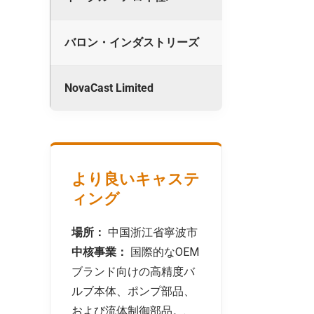
バロン・インダストリーズ
精密投
NovaCast Limited
砂型鋳
より良いキャステ
ィング
場所：
中国浙江省寧波市
中核事業：
国際的なOEM
ブランド向けの高精度バ
ルブ本体、ポンプ部品、
および流体制御部品。.