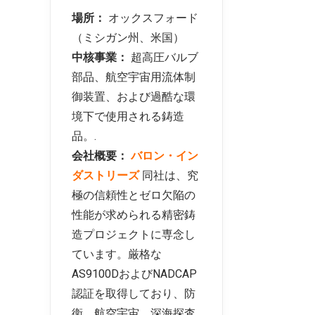
場所：
オックスフォード
（ミシガン州、米国）
中核事業：
超高圧バルブ
部品、航空宇宙用流体制
御装置、および過酷な環
境下で使用される鋳造
品。.
会社概要：
バロン・イン
ダストリーズ
同社は、究
極の信頼性とゼロ欠陥の
性能が求められる精密鋳
造プロジェクトに専念し
ています。厳格な
AS9100DおよびNADCAP
認証を取得しており、防
衛、航空宇宙、深海探査