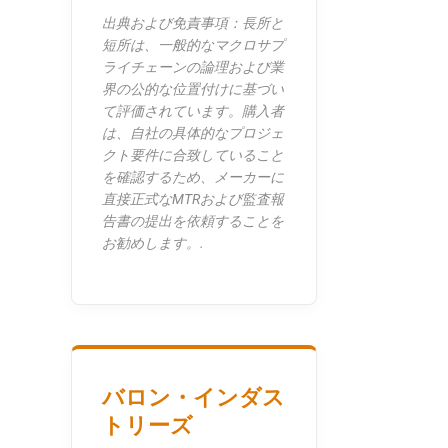
出典および免責事項：長所と
短所は、一般的なマクロサプ
ライチェーンの論理および業
界の公的な位置付けに基づい
て評価されています。購入者
は、自社の具体的なプロジェ
クト要件に合致していること
を確認するため、メーカーに
直接正式なMTRおよび監査報
告書の提出を依頼することを
お勧めします。.
バロン・インダス
トリーズ