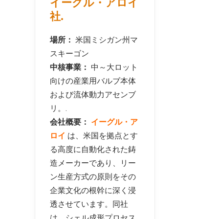
イーグル・アロイ
社.
場所：
米国ミシガン州マ
スキーゴン
中核事業：
中～大ロット
向けの産業用バルブ本体
および流体動力アセンブ
リ。.
会社概要：
イーグル・ア
ロイ
は、米国を拠点とす
る高度に自動化された鋳
造メーカーであり、リー
ン生産方式の原則をその
企業文化の根幹に深く浸
透させています。同社
は、シェル成形プロセス