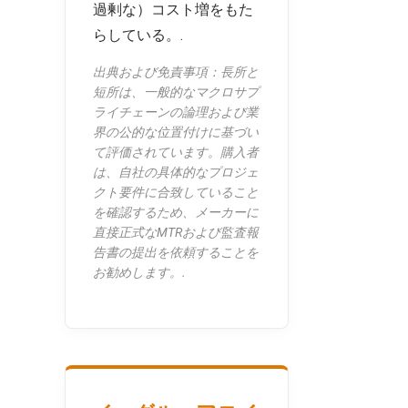
過剰な）コスト増をもた
らしている。.
出典および免責事項：長所と
短所は、一般的なマクロサプ
ライチェーンの論理および業
界の公的な位置付けに基づい
て評価されています。購入者
は、自社の具体的なプロジェ
クト要件に合致していること
を確認するため、メーカーに
直接正式なMTRおよび監査報
告書の提出を依頼することを
お勧めします。.