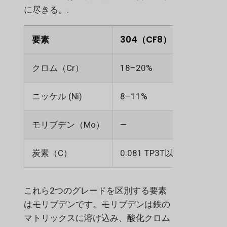
に尽きる。.
要素
304（CF8）
316 (
クロム（Cr）
18–20%
16–18
ニッケル (Ni)
8–11%
10–14
モリブデン（Mo）
—
2–3%
炭素（C）
0.081 TP3T以下
0.081
これら2つのグレードを区別する要素
はモリブデンです。モリブデンは鉄の
マトリックスに溶け込み、酸化クロム