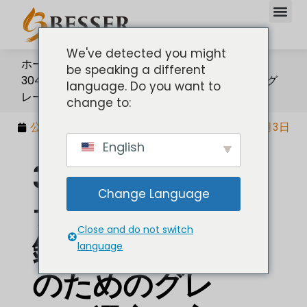
We've detected you might
ホーム
be speaking a different
304と316のステンレス鋼：鋳造品購入者のためのグ
language. Do you want to
レード選定と実質コストガイド
change to:
公開日：
2026年7月3日
更新日：2026年7月3日
English
304と316のス
Change Language
テンレス鋼：
Close and do not switch
鋳造品購入者
language
のためのグレ