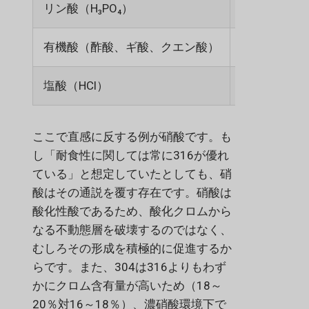
リン酸（H₃PO₄）
フェア
有機酸（酢酸、ギ酸、クエン酸）
フェア
塩酸（HCl）
不向き
ここで直感に反する例が硝酸です。も
し「耐食性に関しては常に316が優れ
ている」と想定していたとしても、硝
酸はその通説を覆す存在です。硝酸は
酸化性酸であるため、酸化クロムから
なる不動態層を破壊するのではなく、
むしろその形成を積極的に促進するか
らです。また、304は316よりもわず
かにクロム含有量が高いため（18～
20％対16～18％）、濃硝酸環境下で