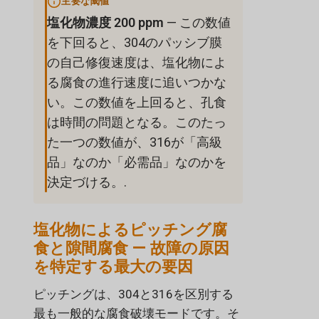
主要な閾値
塩化物濃度 200 ppm
— この数値
を下回ると、304のパッシブ膜
の自己修復速度は、塩化物によ
る腐食の進行速度に追いつかな
い。この数値を上回ると、孔食
は時間の問題となる。このたっ
た一つの数値が、316が「高級
品」なのか「必需品」なのかを
決定づける。.
塩化物によるピッチング腐
食と隙間腐食 — 故障の原因
を特定する最大の要因
ピッチングは、304と316を区別する
最も一般的な腐食破壊モードです。そ