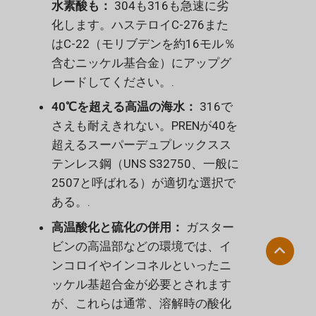
水素酸も：
304も316も急速に劣
化します。ハステロイC-276また
はC-22（モリブデンを約16モル％
含むニッケル基合金）にアップグ
レードしてください。.
40℃を超える高温の海水：
316で
さえも耐えきれない。PRENが40を
超えるスーパーデュプレックスス
テンレス鋼（UNS S32750、一般に
2507と呼ばれる）が適切な選択で
ある。.
高温酸化と硫化の併用：
ガスター
ビンの高温部などの環境では、イ
ンコロイやインコネルといったニ
ッケル基超合金が必要とされます
が、これらは通常、溶解時の酸化