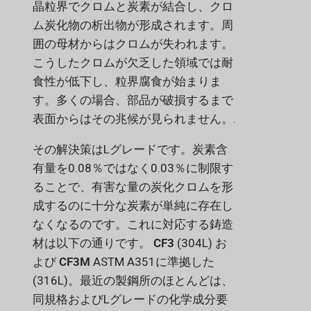
晶粒界でクロムと炭素が結合し、クロ
ム炭化物の析出物が形成されます。周
囲の母材からはクロムが失われます。
こうしたクロムが欠乏した領域では耐
食性が低下し、粒界腐食が始まりま
す。多くの場合、部品が破損するまで
表面からはその兆候が見られません。.
その解決策はLグレードです。炭素含
有量を0.08％ではなく0.03％に制限す
ることで、有害な量の炭化クロムを形
成するのに十分な炭素が単純に存在し
なくなるのです。これに対応する鋳造
材は以下の通りです。
CF3
(304L) お
よび
CF3M
ASTM A351に準拠した
(316L)。最近の製鋼所のほとんどは、
同規格およびLグレードの化学成分要