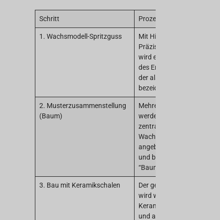
Schritt
Prozessbeschreibung
1. Wachsmodell-Spritzguss
Mit Hilfe einer
Präzisionsspritzgussform
wird ein Wachsabguss
des Endteils hergestellt,
der als Wachsmodell
bezeichnet wird.
2. Musterzusammenstellung
Mehrere Wachsmodelle
(Baum)
werden manuell an ein
zentrales
Wachskanalsystem
angebracht (verschweißt)
und bilden so eine
“Baum”-Struktur.
3. Bau mit Keramikschalen
Der gesamte Wachsbaum
wird wiederholt in eine
Keramikmasse getaucht
und anschließend mit