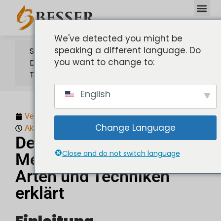
We've detected you might be
speaking a different language. Do
Startseite
you want to change to:
Der Metallgussprozess: Arten und
Techniken erklärt
English
Veröffentlicht:
23. Oktober 2025
Change Language
Aktualisiert: 23. Oktober 2025
Der
Close and do not switch language
Metallgussprozess:
Arten und Techniken
erklärt