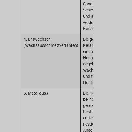
Sand überzogen. Jede
Schicht wird getrocknet
und ausgehärtet,
wodurch eine robuste
Keramikschale entsteht.
4. Entwachsen
Die gesamte
(Wachsausschmelzverfahren)
Keramikschale wird in
einen Autoklav (einen
Hochdruckdampfkessel)
gegeben und erhitzt. Die
Wachsmodelle schmelzen
und fließen ab, sodass ein
Hohlraum zurückbleibt.
5. Metallguss
Die Keramikschale wird
bei hoher Temperatur
gebrannt, um eventuelle
Restfeuchtigkeit zu
entfernen und ihre
Festigkeit zu erhöhen.
Anschließend wird