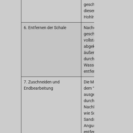
geschmolzenes Metall in
diesen vorgewärmten
Hohlraum gegossen.
6. Entfernen der Schale
Nachdem das
geschmolzene Metall
vollständig erstarrt und
abgekühlt ist, wird die
äußere Keramikhülle
durch Vibration oder
Wasserstrahlstrahlen
entfernt.
7. Zuschneiden und
Die Metallteile werden aus
Endbearbeitung
dem “Baum”
ausgeschnitten und
durchlaufen
Nachbearbeitungsschritte
wie Schleifen und
Sandstrahlen, um
Angussspuren zu
entfernen, wodurch das