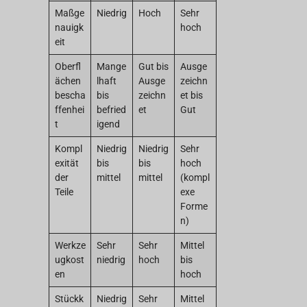
Maßge
Niedrig
Hoch
Sehr
nauigk
hoch
eit
Oberfl
Mange
Gut bis
Ausge
ächen
lhaft
Ausge
zeichn
bescha
bis
zeichn
et bis
ffenhei
befried
et
Gut
t
igend
Kompl
Niedrig
Niedrig
Sehr
exität
bis
bis
hoch
der
mittel
mittel
(kompl
Teile
exe
Forme
n)
Werkze
Sehr
Sehr
Mittel
ugkost
niedrig
hoch
bis
en
hoch
Stückk
Niedrig
Sehr
Mittel