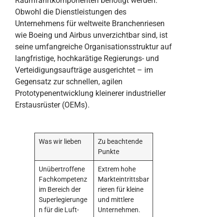
Raumfahrtkomponenten benötigt werden.
Obwohl die Dienstleistungen des
Unternehmens für weltweite Branchenriesen
wie Boeing und Airbus unverzichtbar sind, ist
seine umfangreiche Organisationsstruktur auf
langfristige, hochkarätige Regierungs- und
Verteidigungsaufträge ausgerichtet – im
Gegensatz zur schnellen, agilen
Prototypenentwicklung kleinerer industrieller
Erstausrüster (OEMs).
Was wir lieben
Zu beachtende
Punkte
Unübertroffene
Extrem hohe
Fachkompetenz
Markteintrittsbar
im Bereich der
rieren für kleine
Superlegierunge
und mittlere
n für die Luft-
Unternehmen.