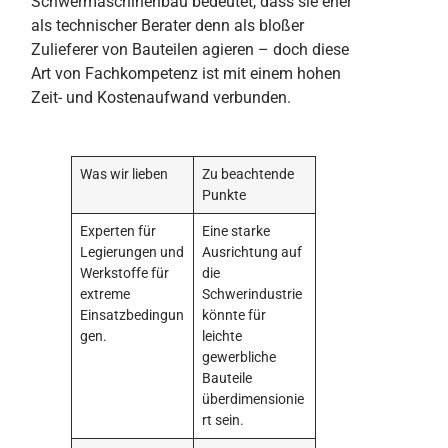
Schwermaschinenbau bedeutet, dass sie eher
als technischer Berater denn als bloßer
Zulieferer von Bauteilen agieren – doch diese
Art von Fachkompetenz ist mit einem hohen
Zeit- und Kostenaufwand verbunden.
Was wir lieben
Zu beachtende
Punkte
Experten für
Eine starke
Legierungen und
Ausrichtung auf
Werkstoffe für
die
extreme
Schwerindustrie
Einsatzbedingun
könnte für
gen.
leichte
gewerbliche
Bauteile
überdimensionie
rt sein.