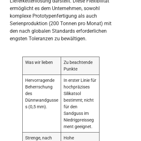
Lieferkettenlösung darstellt. Diese Flexibilität
ermöglicht es dem Unternehmen, sowohl
komplexe Prototypenfertigung als auch
Serienproduktion (200 Tonnen pro Monat) mit
den nach globalen Standards erforderlichen
engsten Toleranzen zu bewältigen.
Was wir lieben
Zu beachtende
Punkte
Hervorragende
In erster Linie für
Beherrschung
hochpräzises
des
Silikatsol
Dünnwandgusse
bestimmt; nicht
s (0,5 mm).
für den
Sandguss im
Niedrigpreisseg
ment geeignet.
Strenge, nach
Hohe