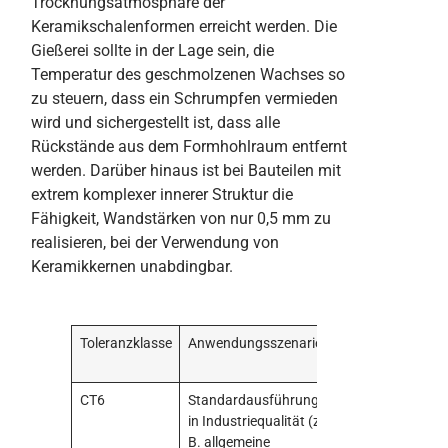
Trocknungsatmosphäre der
Keramikschalenformen erreicht werden. Die
Gießerei sollte in der Lage sein, die
Temperatur des geschmolzenen Wachses so
zu steuern, dass ein Schrumpfen vermieden
wird und sichergestellt ist, dass alle
Rückstände aus dem Formhohlraum entfernt
werden. Darüber hinaus ist bei Bauteilen mit
extrem komplexer innerer Struktur die
Fähigkeit, Wandstärken von nur 0,5 mm zu
realisieren, bei der Verwendung von
Keramikkernen unabdingbar.
Toleranzklasse
Anwendungsszenarien
Wichtige
Implementierun
CT6
Standardausführung
Strenge Prozes
in Industriequalität (z.
und kontrollierte
B. allgemeine
Umgebungstempe