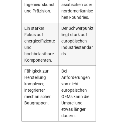
Ingenieurskunst
asiatischen oder
und Präzision.
nordamerikanisc
hen Foundries.
Ein starker
Der Schwerpunkt
Fokus auf
liegt stark auf
energieeffiziente
europäischen
und
Industriestandar
hochbelastbare
ds.
Komponenten.
Fähigkeit zur
Bei
Herstellung
Anforderungen
komplexer,
von nicht-
integrierter
europäischen
mechanischer
OEMs kann die
Baugruppen.
Umstellung
etwas länger
dauern.