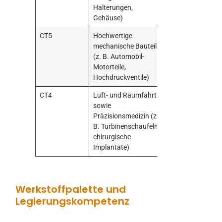
Halterungen,
feuchtigkeit.
Gehäuse)
CT5
Hochwertige
Automatisierte 
mechanische Bauteile
Steuerung der
(z. B. Automobil-
Schlammviskosi
Motorteile,
hochpräzise
Hochdruckventile)
Wachseinspritz
CT4
Luft- und Raumfahrt
Keramikkerntech
sowie
umfassende CAE
Präzisionsmedizin (z.
der Erstarrung 
B. Turbinenschaufeln,
strenge Kontroll
chirurgische
Reinraumumgeb
Implantate)
Werkstoffpalette und
Legierungskompetenz