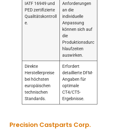
IATF 16949 und
Anforderungen
PED zertifizierte
an die
Qualitätskontroll
individuelle
e.
Anpassung
können sich auf
die
Produktionsdurc
hlaufzeiten
auswirken.
Direkte
Erfordert
Herstellerpreise
detaillierte DFM-
bei höchsten
Angaben für
europäischen
optimale
technischen
CT4/CT5-
Standards.
Ergebnisse.
Precision Castparts Corp.