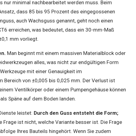
 das nur minimal nachbearbeitet werden muss. Beim
Ansatz, dass 85 bis 95 Prozent des eingegossenen
Feinguss, auch Wachsguss genannt, geht noch einen
s CT6 erreichen, was bedeutet, dass ein 30-mm-Maß
±0,1 mm vorliegt.
en.
Man beginnt mit einem massiven Materialblock oder
eidwerkzeugen alles, was nicht zur endgültigen Form
 Werkzeuge mit einer Genauigkeit im
m Bereich von ±0,005 bis 0,025 mm. Der Verlust ist
ie einem Ventilkörper oder einem Pumpengehäuse können
s als Späne auf dem Boden landen.
ienste leistet:
Durch den Guss entsteht die Form;
e Frage ist nicht, welche Variante besser ist. Die Frage
sabfolge Ihres Bauteils hingehört. Wenn Sie zudem