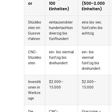
or
100
(500–2.000
Einheiten)
Einheiten)
Stückko
eintausendvier
eins bis vier,
sten im
hundertachtun
fünfzehn bis
Gussve
dvierzig bis
achtzig
rfahren
fünfhundert
CNC-
ein- bis viermal
ein- bis
Stückko
fünfzig bis
viermal
sten
dreihundert
fünfzig bis
dreihundert
Investiti
$2.000–
$2.000–
onen in
15.000
15.000
Werkze
uge
Die
CNC-
Grauzone –