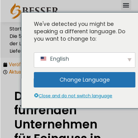
We've detected you might be
Startseite
speaking a different language. Do
Die 5 führenden Unternehmen für Feinguss in
you want to change to:
der Luft- und Raumfahrt: Der Leitfaden zur
Lieferkette
English
Veröffentlicht:
13. April 2026
Aktualisiert: 13. April 2026
Change Language
Die 5
Close and do not switch language
führenden
Unternehmen