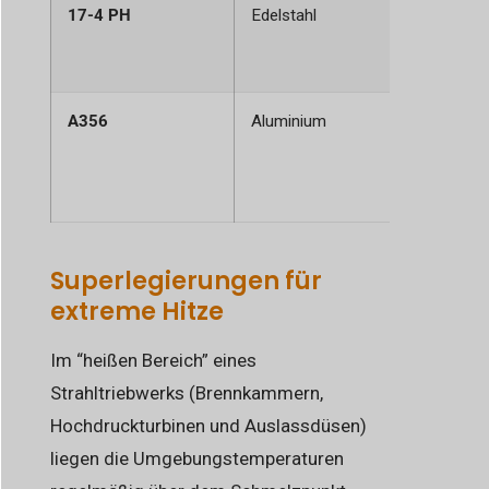
17-4 PH
Edelstahl
Hohe Fest
und mäß
Korrosio
A356
Aluminium
Geringes
hervorra
Gießbarke
Wärmeleit
Superlegierungen für
extreme Hitze
Im “heißen Bereich” eines
Strahltriebwerks (Brennkammern,
Hochdruckturbinen und Auslassdüsen)
liegen die Umgebungstemperaturen