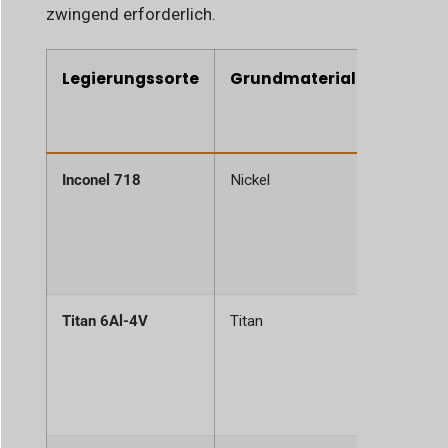
zwingend erforderlich.
Legierungssorte
Grundmaterial
Wichti
der Luf
Raumf
Inconel 718
Nickel
Extreme
Kriechfes
Zugfestig
Oxidation
Titan 6Al-4V
Titan
Hervorra
Verhältni
zu Gewic
ausgezei
Korrosio